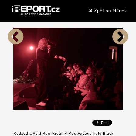
Zpět na článek
Redzed a Acid Row vzdali v MeetFactory hold Black