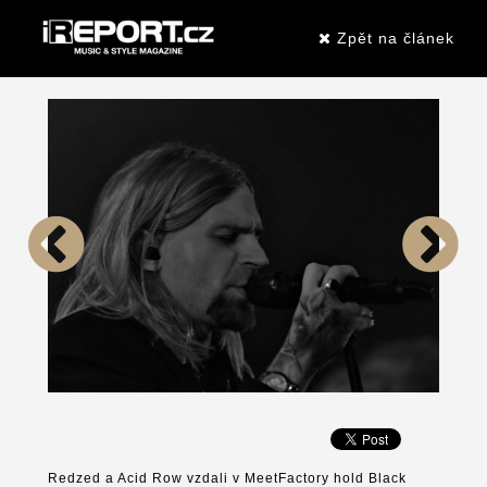
Zpět na článek
Redzed a Acid Row vzdali v MeetFactory hold Black