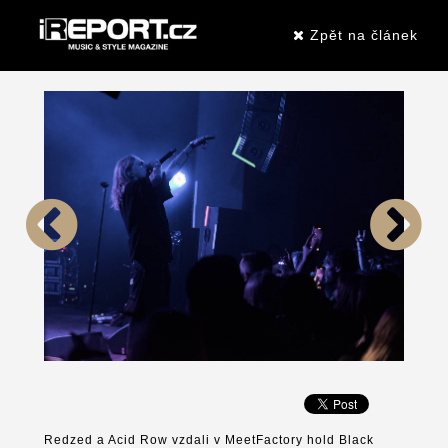
Zpět na článek
Redzed a Acid Row vzdali v MeetFactory hold Black