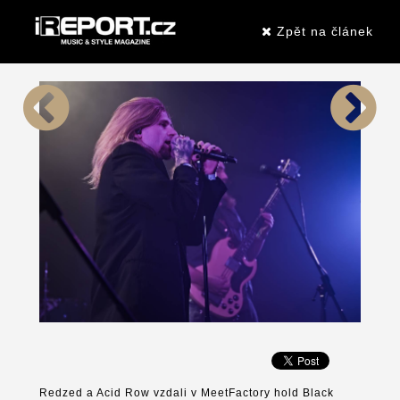
Zpět na článek
Redzed a Acid Row vzdali v MeetFactory hold Black