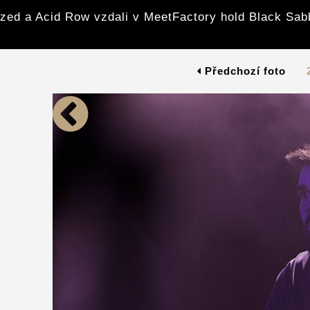
zed a Acid Row vzdali v MeetFactory hold Black Sab
Předchozí foto