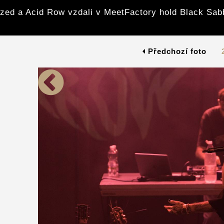
zed a Acid Row vzdali v MeetFactory hold Black Sab
Předchozí foto