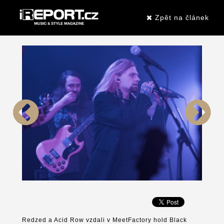
Zpět na článek
Redzed a Acid Row vzdali v MeetFactory hold Black