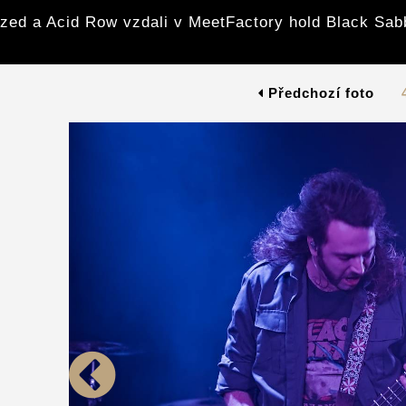
zed a Acid Row vzdali v MeetFactory hold Black Sab
Předchozí foto