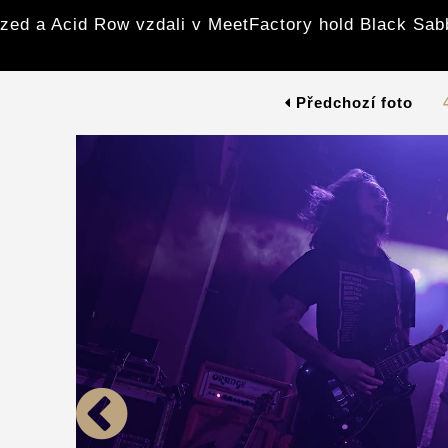
zed a Acid Row vzdali v MeetFactory hold Black Sab
Předchozí foto