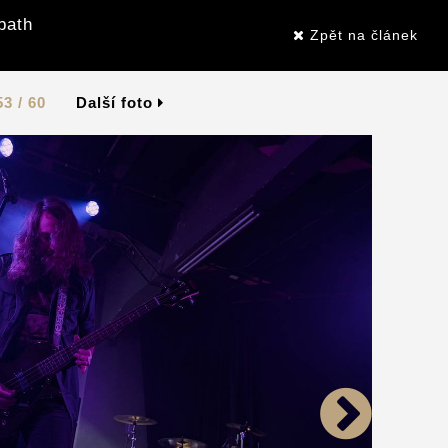
bath
Zpět na článek
53 / 60
Další foto