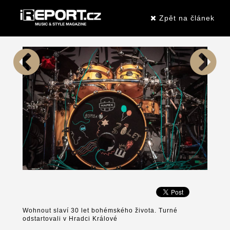
Zpět na článek
Wohnout slaví 30 let bohémského života. Turné
odstartovali v Hradci Králové