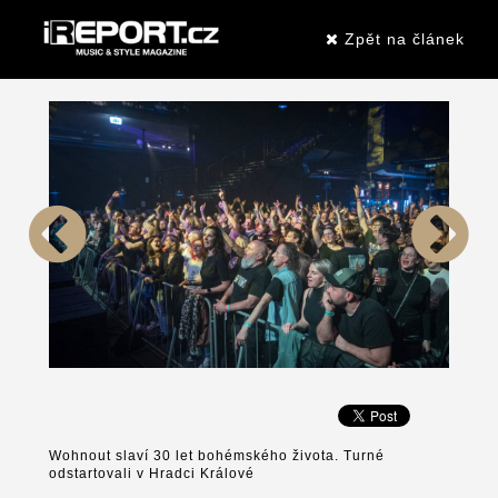
Zpět na článek
Wohnout slaví 30 let bohémského života. Turné
odstartovali v Hradci Králové