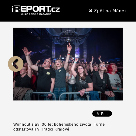
Zpět na článek
Wohnout slaví 30 let bohémského života. Turné
odstartovali v Hradci Králové