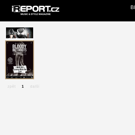
B
zpět
1
další