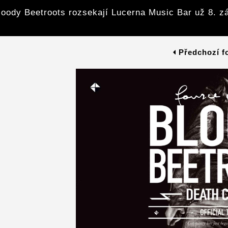
loody Beetroots rozsekají Lucerna Music Bar už 8. zá
Předchozí f