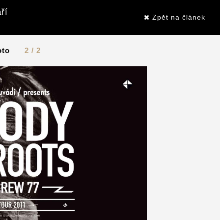
ří
Zpět na článek
oto
2 / 2