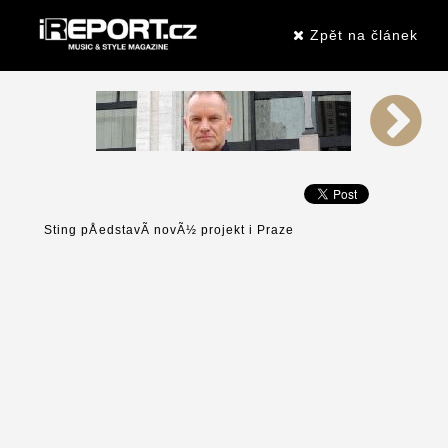
Zpět na článek
Sting pÅedstavÃ­ novÃ½ projekt i Praze