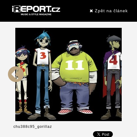
Zpět na článek
chu388c95_gorillaz