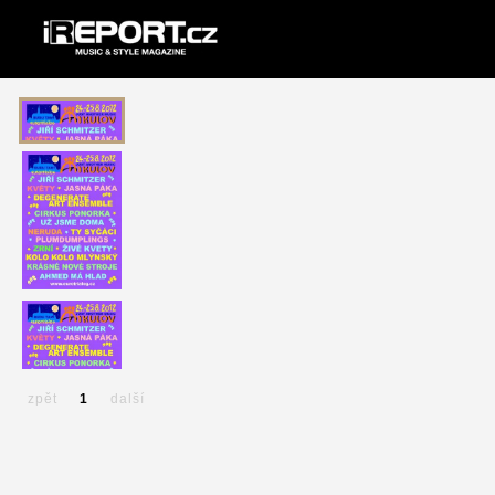
zpět
1
další