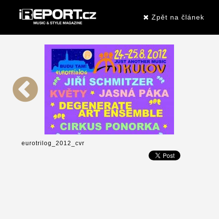
Zpět na článek
eurotrilog_2012_cvr