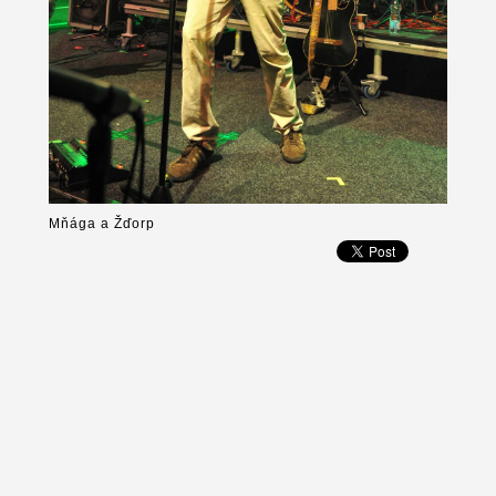
Mňága a Žďorp