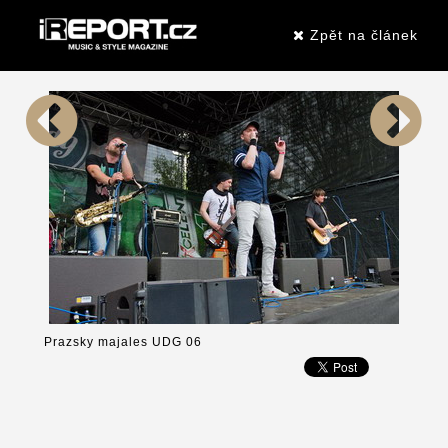
Zpět na článek
Prazsky majales UDG 06