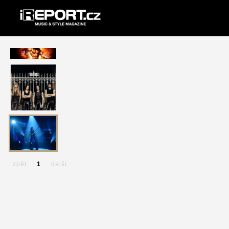
zpět
1
další