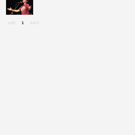
zpět
1
další