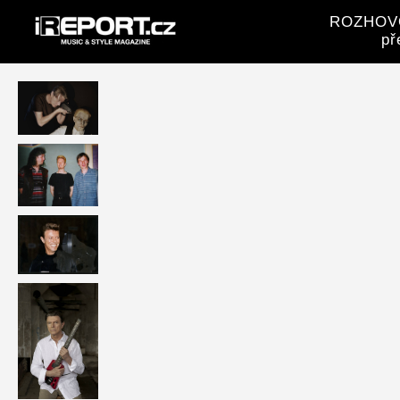
ROZHOVOR
př