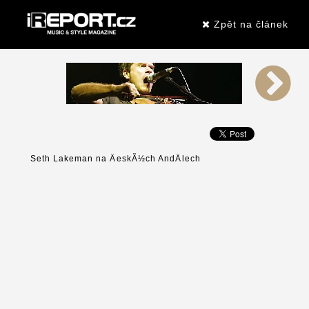
Zpět na článek
Seth Lakeman na ÄeskÃ½ch AndÄlech