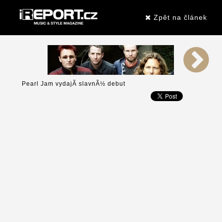
Zpět na článek
Pearl Jam vydajÃ­ slavnÃ½ debut