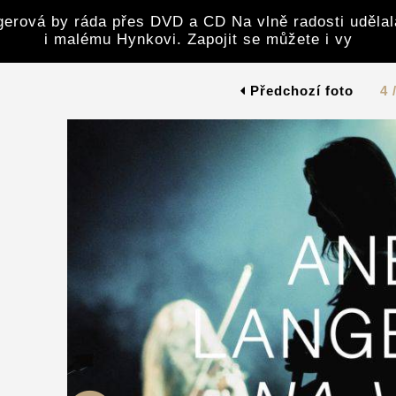
gerová by ráda přes DVD a CD Na vlně radosti uděl
i malému Hynkovi. Zapojit se můžete i vy
Předchozí foto
4 