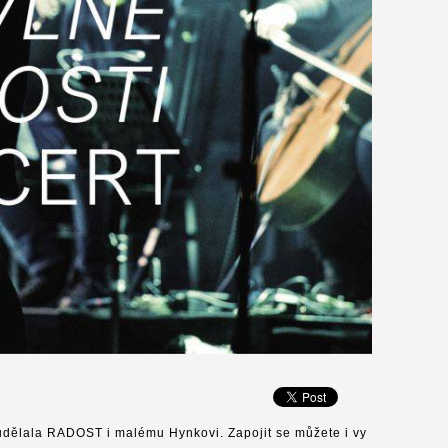
udělala RADOST i malému Hynkovi. Zapojit se můžete i vy