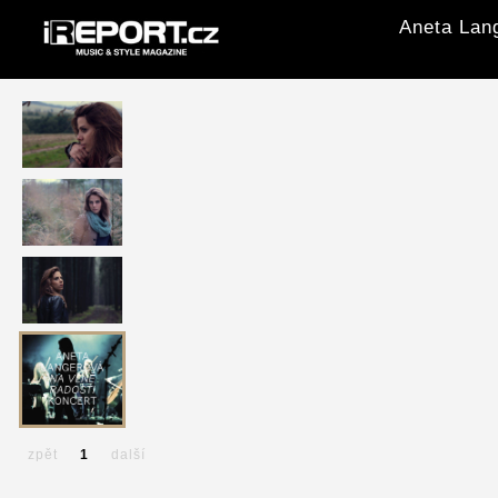
Aneta Lan
zpět
1
další