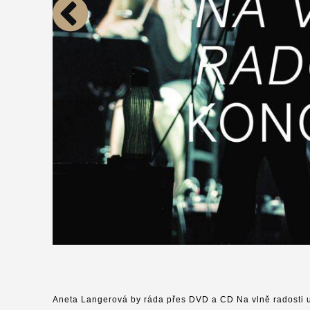
Aneta Langerová by ráda přes DVD a CD Na vlně radosti 