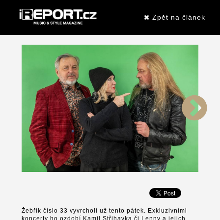
Zpět na článek
Žebřík číslo 33 vyvrcholí už tento pátek. Exkluzivními
koncerty ho ozdobí Kamil Střihavka či Lenny a jejich