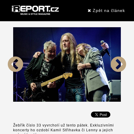
Zpět na článek
Žebřík číslo 33 vyvrcholí už tento pátek. Exkluzivními
koncerty ho ozdobí Kamil Střihavka či Lenny a jejich