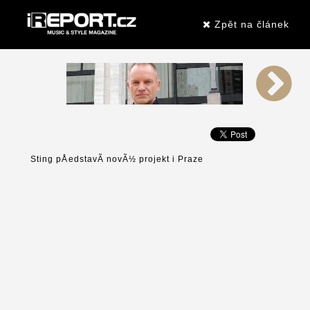
Zpět na článek
Sting pÅedstavÃ­ novÃ½ projekt i Praze