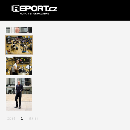
zpět
1
další