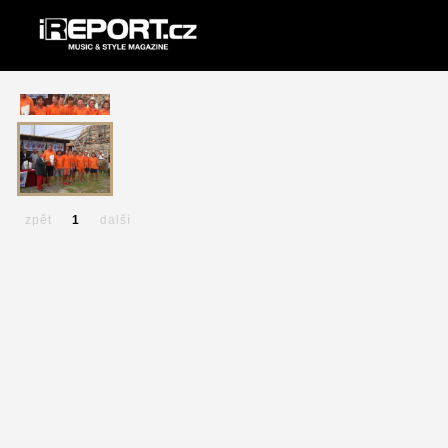
zpět
1
další