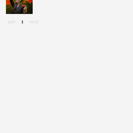
zpět
1
další