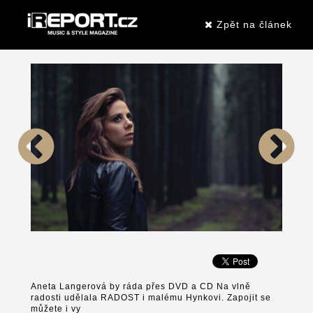
Zpět na článek
Aneta Langerová by ráda přes DVD a CD Na vlně
radosti udělala RADOST i malému Hynkovi. Zapojit se
můžete i vy