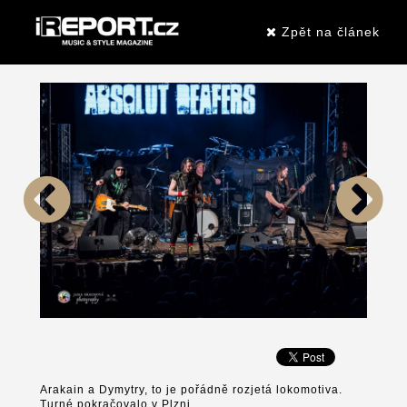
Zpět na článek
Arakain a Dymytry, to je pořádně rozjetá lokomotiva.
Turné pokračovalo v Plzni