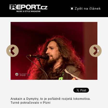
Zpět na článek
Arakain a Dymytry, to je pořádně rozjetá lokomotiva.
Turné pokračovalo v Plzni