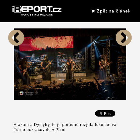
Zpět na článek
Arakain a Dymytry, to je pořádně rozjetá lokomotiva.
Turné pokračovalo v Plzni