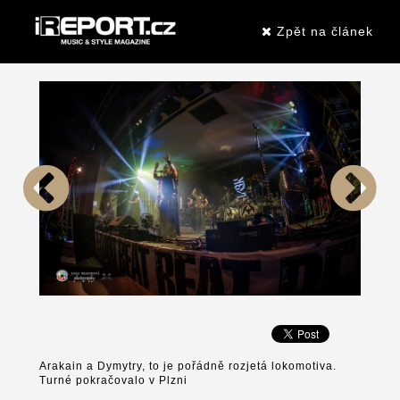
Zpět na článek
Arakain a Dymytry, to je pořádně rozjetá lokomotiva.
Turné pokračovalo v Plzni