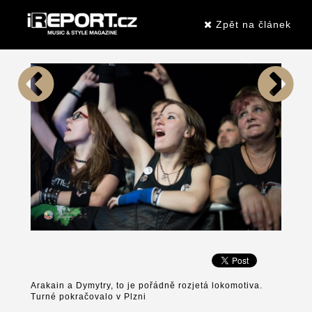
Zpět na článek
Arakain a Dymytry, to je pořádně rozjetá lokomotiva.
Turné pokračovalo v Plzni