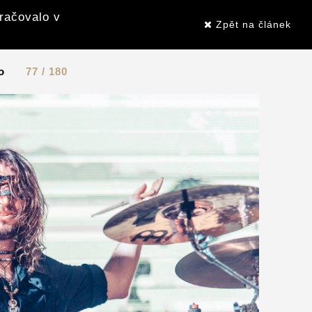
kračovalo v
Zpět na článek
o
77 / 180