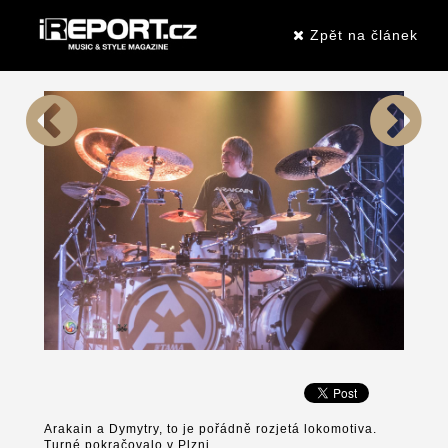
Zpět na článek
Arakain a Dymytry, to je pořádně rozjetá lokomotiva.
Turné pokračovalo v Plzni