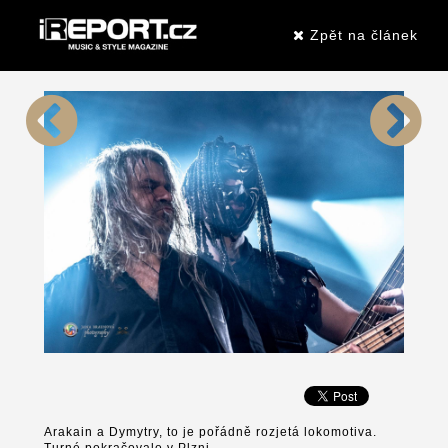
Zpět na článek
Arakain a Dymytry, to je pořádně rozjetá lokomotiva.
Turné pokračovalo v Plzni