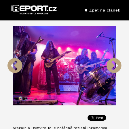
Zpět na článek
Arakain a Dymytry, to je pořádně rozjetá lokomotiva.