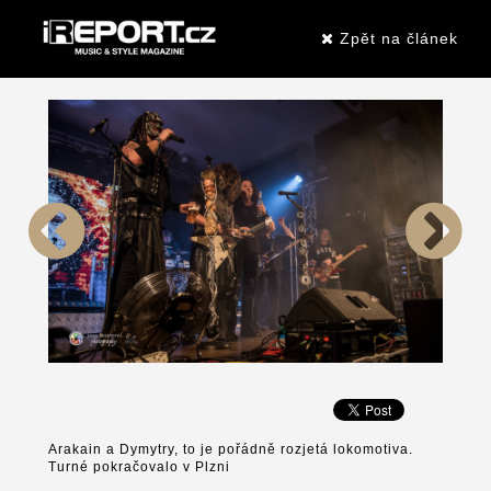
Zpět na článek
Arakain a Dymytry, to je pořádně rozjetá lokomotiva.
Turné pokračovalo v Plzni