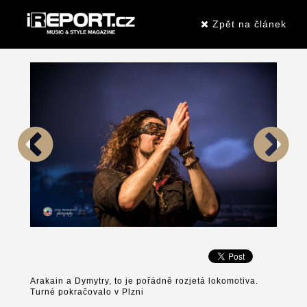
Zpět na článek
Arakain a Dymytry, to je pořádně rozjetá lokomotiva.
Turné pokračovalo v Plzni