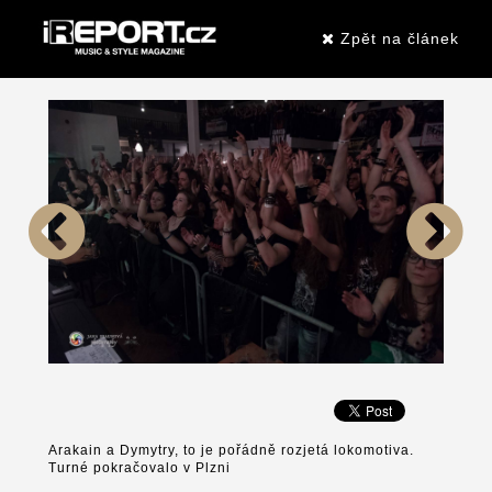
Zpět na článek
Arakain a Dymytry, to je pořádně rozjetá lokomotiva.
Turné pokračovalo v Plzni