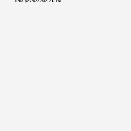
Turné pokračovalo v Plzni