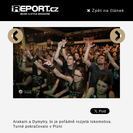
Zpět na článek
Arakain a Dymytry, to je pořádně rozjetá lokomotiva.
Turné pokračovalo v Plzni