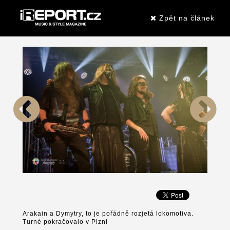
Zpět na článek
Arakain a Dymytry, to je pořádně rozjetá lokomotiva.
Turné pokračovalo v Plzni