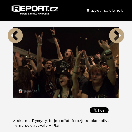
Zpět na článek
Arakain a Dymytry, to je pořádně rozjetá lokomotiva.
Turné pokračovalo v Plzni