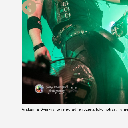
Arakain a Dymytry, to je pořádně rozjetá lokomotiva. Turn